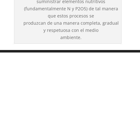
suministrar elementos nutritivos
(fundamentalmente N y P2O5) de tal manera
que estos procesos se
produzcan de una manera completa, gradual
y respetuosa con el medio
ambiente.
NAVE SAN PEDRO ALCANTARA
C/Filandia, nº 19 Nave 3285
29670 SAN PEDRO ALCANTARA
Telf: 952 799 029
Email: info@meryva.com
Información Empresa