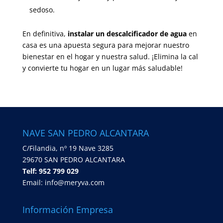
sedoso.
En definitiva,
instalar un descalcificador de agua
en
casa es una apuesta segura para mejorar nuestro
bienestar en el hogar y nuestra salud. ¡Elimina la cal
y convierte tu hogar en un lugar más saludable!
NAVE SAN PEDRO ALCANTARA
C/Filandia, nº 19 Nave 3285
29670 SAN PEDRO ALCANTARA
Telf: 952 799 029
Email: info@meryva.com
Información Empresa